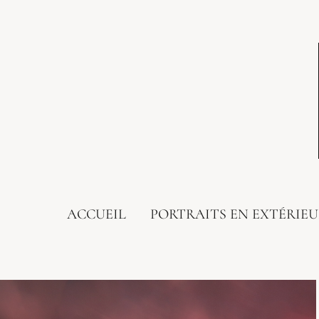
ACCUEIL
PORTRAITS EN EXTÉRIE