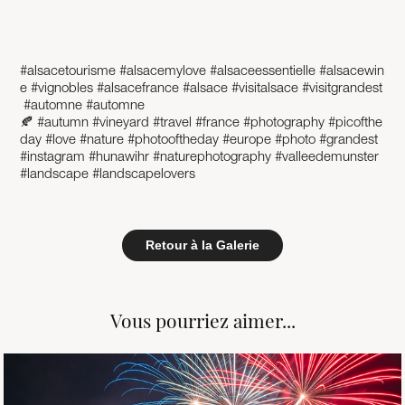
#alsacetourisme
#alsacemylove
#alsaceessentielle
#alsacewin
e
#vignobles
#alsacefrance
#alsace
#visitalsace
#visitgrandest
#automne
#automne
🍂
#autumn
#vineyard
#travel
#france
#photography
#picofthe
day
#love
#nature
#photooftheday
#europe
#photo
#grandest
#instagram
#hunawihr
#naturephotography
#valleedemunster
#landscape
#landscapelovers
Retour à la Galerie
Vous pourriez aimer...