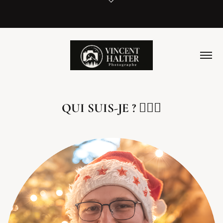
QUI SUIS-JE ? 🙋🏼‍♂️